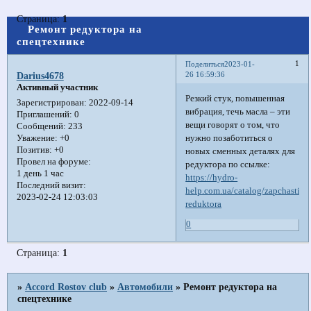
Страница:
1
Ремонт редуктора на
спецтехнике
1
Поделиться
2023-01-
26 16:59:36
Darius4678
Активный участник
Резкий стук, повышенная
Зарегистрирован
: 2022-09-14
вибрация, течь масла – эти
Приглашений:
0
вещи говорят о том, что
Сообщений:
233
нужно позаботиться о
Уважение:
+0
Позитив:
+0
новых сменных деталях для
Провел на форуме:
редуктора по ссылке:
1 день 1 час
https://hydro-
Последний визит:
help.com.ua/catalog/zapchasti-
2023-02-24 12:03:03
reduktora
0
Страница:
1
»
Accord Rostov club
»
Автомобили
»
Ремонт редуктора на
спецтехнике