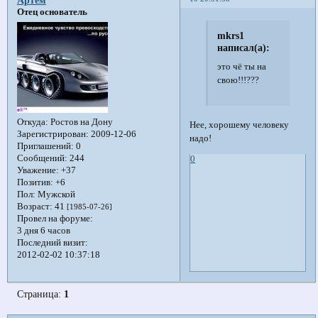
Отец основатель
mkrs1
написал(а):
это чё ты на
свою!!!???
Откуда:
Ростов на Дону
Нее, хорошему человеку
Зарегистрирован
: 2009-12-06
надо!
Приглашений:
0
Сообщений:
244
0
Уважение:
+37
Позитив:
+6
Пол:
Мужской
Возраст:
41
[1985-07-26]
Провел на форуме:
3 дня 6 часов
Последний визит:
2012-02-02 10:37:18
Страница:
1