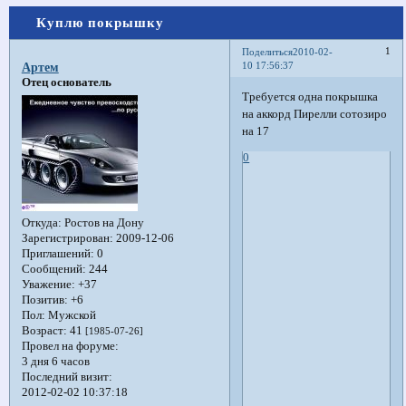
Куплю покрышку
1
Поделиться
2010-02-
10 17:56:37
Артем
Отец основатель
Требуется одна покрышка
на аккорд Пирелли сотозиро
на 17
0
Откуда:
Ростов на Дону
Зарегистрирован
: 2009-12-06
Приглашений:
0
Сообщений:
244
Уважение:
+37
Позитив:
+6
Пол:
Мужской
Возраст:
41
[1985-07-26]
Провел на форуме:
3 дня 6 часов
Последний визит:
2012-02-02 10:37:18