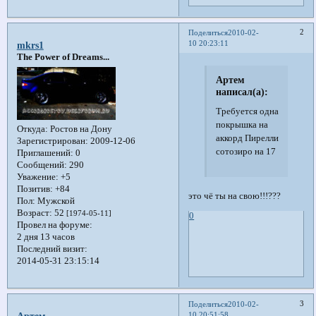
2
Поделиться
2010-02-
10 20:23:11
mkrs1
The Power of Dreams...
Артем
написал(а):
Требуется одна
покрышка на
Откуда:
Ростов на Дону
аккорд Пирелли
Зарегистрирован
: 2009-12-06
сотозиро на 17
Приглашений:
0
Сообщений:
290
Уважение:
+5
Позитив:
+84
это чё ты на свою!!!???
Пол:
Мужской
Возраст:
52
[1974-05-11]
0
Провел на форуме:
2 дня 13 часов
Последний визит:
2014-05-31 23:15:14
3
Поделиться
2010-02-
10 20:51:58
Артем