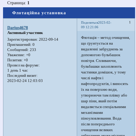
Страница:
1
Флотаційна установка
1
Поделиться
2023-02-
09 12:21:06
Darius4678
Активный участник
Флотація – метод очищення,
Зарегистрирован
: 2022-09-14
що ґрунтується на
Приглашений:
0
видаленні забруднень за
Сообщений:
233
допомогою бульбашок
Уважение:
+0
Позитив:
+0
повітря. Спливаючи,
Провел на форуме:
бульбашки захоплюють
1 день 1 час
частинки домішок, у тому
Последний визит:
числі нафти і
2023-02-24 12:03:03
нафтопродуктів, і виносять
їх на поверхню води,
утворюючи там плівку або
шар піни, який потім
видаляється спеціальними
механізмами
піноуловлювання. Вода
після попереднього
очищення великих
забруднень може містити