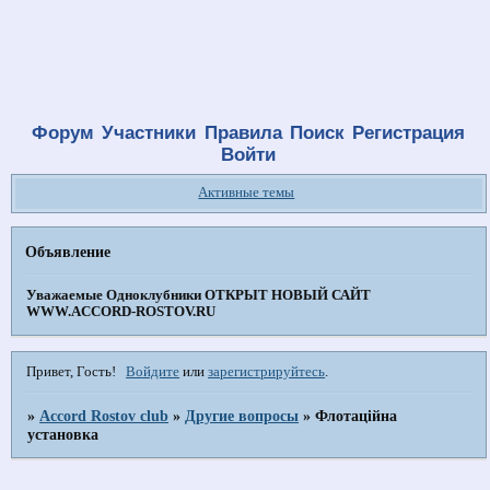
Форум
Участники
Правила
Поиск
Регистрация
Войти
Активные темы
Объявление
Уважаемые Одноклубники
ОТКРЫТ НОВЫЙ САЙТ
WWW.ACCORD-ROSTOV.RU
Привет, Гость!
Войдите
или
зарегистрируйтесь
.
»
Accord Rostov club
»
Другие вопросы
»
Флотаційна
установка