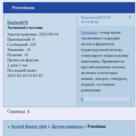
Репейник
1
Поделиться
2023-02-
10 14:36:50
Darius4678
Активный участник
Репейник
- отвар корня
Зарегистрирован
: 2022-09-14
увеличивает секрецию
Приглашений:
0
желчи и ферментов
Сообщений:
233
поджелудочной железы,
Уважение:
+0
Позитив:
+0
стимулирует перистальтику
Провел на форуме:
кишечника. Применяется
1 день 1 час
при заболеваниях печени,
Последний визит:
желчных и почечных
2023-02-24 12:03:03
камнях, запорах, геморрое,
подагре, суставном
ревматизме.
0
Страница:
1
»
Accord Rostov club
»
Другие вопросы
»
Репейник