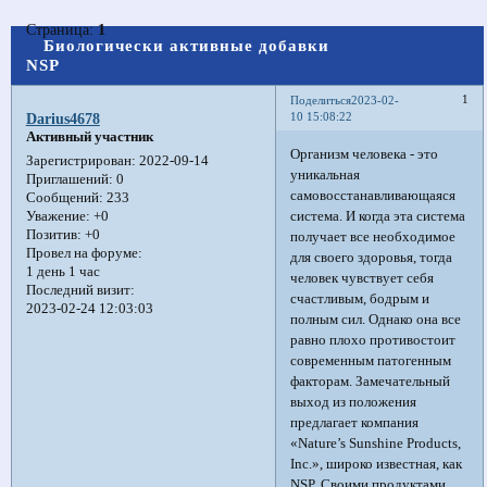
Страница:
1
Биологически активные добавки
NSP
1
Поделиться
2023-02-
10 15:08:22
Darius4678
Активный участник
Организм человека - это
Зарегистрирован
: 2022-09-14
уникальная
Приглашений:
0
самовосстанавливающаяся
Сообщений:
233
система. И когда эта система
Уважение:
+0
Позитив:
+0
получает все необходимое
Провел на форуме:
для своего здоровья, тогда
1 день 1 час
человек чувствует себя
Последний визит:
счастливым, бодрым и
2023-02-24 12:03:03
полным сил. Однако она все
равно плохо противостоит
современным патогенным
факторам. Замечательный
выход из положения
предлагает компания
«Nature’s Sunshine Products,
Inc.», широко известная, как
NSP. Своими продуктами