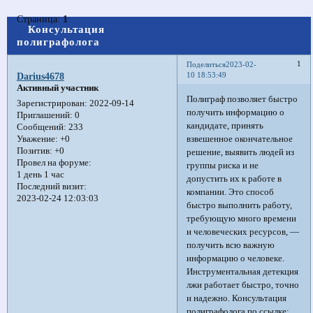
Страница:
1
Консультация
полиграфолога
1
Поделиться
2023-02-
10 18:53:49
Darius4678
Активный участник
Полиграф позволяет быстро
Зарегистрирован
: 2022-09-14
получить информацию о
Приглашений:
0
кандидате, принять
Сообщений:
233
взвешенное окончательное
Уважение:
+0
Позитив:
+0
решение, выявить людей из
Провел на форуме:
группы риска и не
1 день 1 час
допустить их к работе в
Последний визит:
компании. Это способ
2023-02-24 12:03:03
быстро выполнить работу,
требующую много времени
и человеческих ресурсов, —
получить всю важную
информацию о человеке.
Инструментальная детекция
лжи работает быстро, точно
и надежно. Консультация
полиграфолога по ссылке: