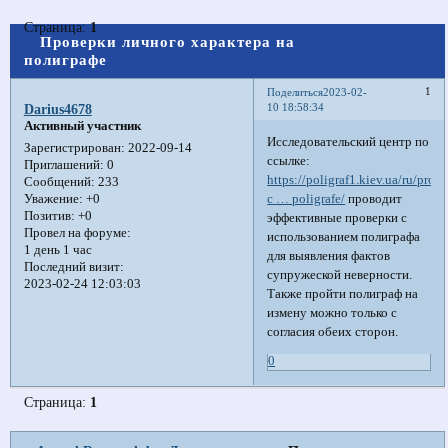
Страница:
1
Проверки личного характера на
полиграфе
1
Поделиться
2023-02-
10 18:58:34
Darius4678
Активный участник
Исследовательский центр по
Зарегистрирован
: 2022-09-14
ссылке:
Приглашений:
0
https://poligraf1.kiev.ua/ru/prove
Сообщений:
233
c … poligrafe/
проводит
Уважение:
+0
Позитив:
+0
эффективные проверки с
Провел на форуме:
использованием полиграфа
1 день 1 час
для выявления фактов
Последний визит:
супружеской неверности.
2023-02-24 12:03:03
Также пройти полиграф на
измену можно только с
согласия обеих сторон.
0
Страница:
1