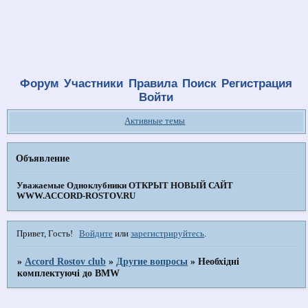
Форум
Участники
Правила
Поиск
Регистрация
Войти
Активные темы
Объявление
Уважаемые Одноклубники
ОТКРЫТ НОВЫЙ САЙТ
WWW.ACCORD-ROSTOV.RU
Привет, Гость!
Войдите
или
зарегистрируйтесь
.
»
Accord Rostov club
»
Другие вопросы
»
Необхідні
комплектуючі до BMW