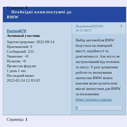
Страница:
1
Необхідні комплектуючі до
BMW
1
Поделиться
2023-02-
24 11:20:17
Darius4678
Активный участник
Вибір автомобіля BMW
Зарегистрирован
: 2022-09-14
базується на німецькій
Приглашений:
0
якості, надійності та
Сообщений:
233
довговічності. Але ніхто не
Уважение:
+0
Позитив:
+0
застрахований від поломок
Провел на форуме:
та зносу. У разі зупинення
1 день 1 час
роботи та зношування
Последний визит:
запчастин BMW кожен
2023-02-24 12:03:03
власник може купити нові
якісні запчастини для BMW
за посиланням:
https://avtoeco.com.ua/
0
Страница:
1