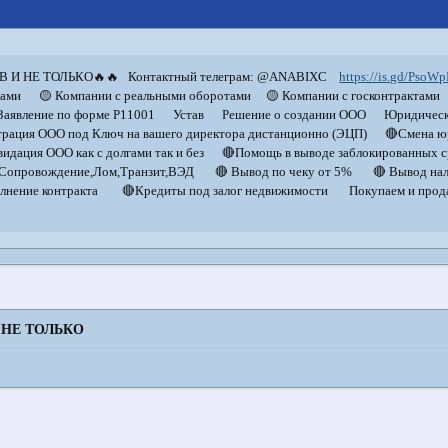
В И НЕ ТОЛЬКО🔥🔥 Контактный телеграм: @ANABIXC
https://is.gd/PsoW
рами 🟡 Компании с реальными оборотами 🟡 Компании с госконтрактами
) Заявление по форме Р11001 Устав Решение о создании ООО Юридическ
ация ООО под Ключ на вашего директора дистанционно (ЭЦП) 🔴Смена юри
идация ООО как с долгами так и без 🔴Помощь в выводе заблокированных 
опровождение,Лом,Транзит,ВЭД 🔴 Вывод по чеку от 5% 🔴 Вывод налич
лнение контракта 🔴Кредиты под залог недвижимости Покупаем и продаём
 НЕ ТОЛЬКО