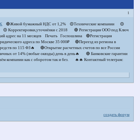
1
pK
🔴Живой бумажный НДС от 1,2% 🟡Технические компании 🟡
 🟡 Корректировки,уточнёнки с 2018 🔴 Регистрация ООО под Ключ
ий адрес на 11 месяцев Печать Госпошлина 🔴Регистрация
дического адреса по Москве 35 000₽ 🔴Переезд из региона в
средств по 115 ФЗ🔥 🔴Открытие расчетных счетов по все России
ных от 14% (любые оквэды) день в день🔥 🔴 Банковские гарантии
 компании как с оборотом так и без. 🔥🔥 Контактный телеграм:
создать форум