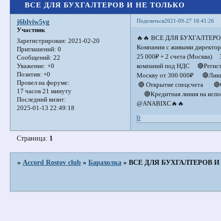
ВСЕ ДЛЯ БУХГАЛТЕРОВ И НЕ ТОЛЬКО
Поделиться
2021-09-27 16:41:26
j6blviw5yg
Участник
🔥🔥 ВСЕ ДЛЯ БУХГАЛТЕРО
Зарегистрирован
: 2021-02-20
Компании с живыми директо
Приглашений:
0
25 000₽ + 2 счета (Москва
Сообщений:
22
компаний под НДС 🔴Регистр
Уважение:
+0
Позитив:
+0
Москву от 300 000₽ 🔴Ликв
Провел на форуме:
🔴 Открытие спецсчета 🔴С
17 часов 21 минуту
🔴Кредитная линия на испо
Последний визит:
@ANABIXC🔥🔥
2025-01-13 22:49:18
0
Страница:
1
»
Accord Rostov club
»
Барахолка
»
ВСЕ ДЛЯ БУХГАЛТЕРОВ И