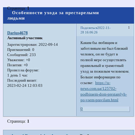
Страница:
1
Особенности ухода за престарелыми
людьми
1
Поделиться
2022-11-
28 16:06:26
Darius4678
Активный участник
Каким бы любящим и
Зарегистрирован
: 2022-09-14
заботливым ни был близкий
Приглашений:
0
человек, он не будет в
Сообщений:
233
полной мере осуществлять
Уважение:
+0
Позитив:
+0
правильный и грамотный
Провел на форуме:
уход за пожилым человеком.
1 день 1 час
Больше информации по
Последний визит:
ссылке:
https://u-
2023-02-24 12:03:03
news.com.ua/125702-
podbiraem-dom-prestarelyh-
po-vsem-pravilam.html
0
Страница:
1