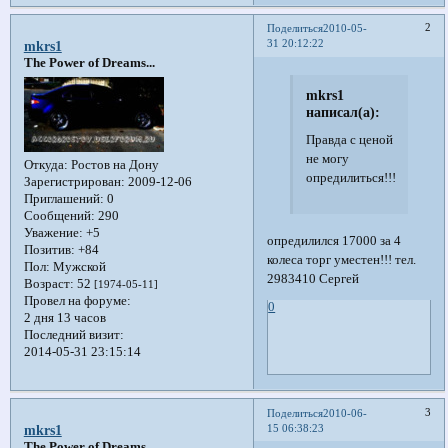
2
Поделиться
2010-05-
31 20:12:22
mkrs1
The Power of Dreams...
mkrs1
написал(а):
Правда с ценой
не могу
Откуда:
Ростов на Дону
опредилиться!!!!!
Зарегистрирован
: 2009-12-06
Приглашений:
0
Сообщений:
290
Уважение:
+5
опредилился 17000 за 4
Позитив:
+84
колеса торг уместен!!! тел.
Пол:
Мужской
2983410 Сергей
Возраст:
52
[1974-05-11]
Провел на форуме:
0
2 дня 13 часов
Последний визит:
2014-05-31 23:15:14
3
Поделиться
2010-06-
15 06:38:23
mkrs1
The Power of Dreams...