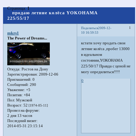
Страница:
1
продаю летние колёса YOKOHAMA
225/55/17
1
Поделиться
2009-12-
10 16:59:53
mkrs1
The Power of Dreams...
кстати хочу продать свои
летние колёса ,пробег 13000
в идеальном
состоянии,YOKOHAMA
225/50/17 Правда с ценой не
Откуда:
Ростов на Дону
могу опредилиться!!!!!
Зарегистрирован
: 2009-12-06
Приглашений:
0
0
Сообщений:
290
Уважение:
+5
Позитив:
+84
Пол:
Мужской
Возраст:
52
[1974-05-11]
Провел на форуме:
2 дня 13 часов
Последний визит:
2014-05-31 23:15:14