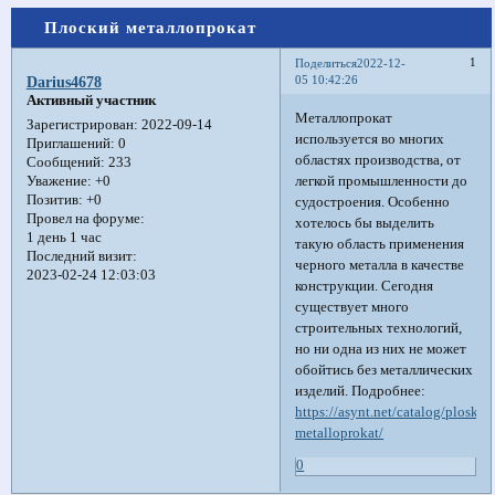
Плоский металлопрокат
1
Поделиться
2022-12-
05 10:42:26
Darius4678
Активный участник
Металлопрокат
Зарегистрирован
: 2022-09-14
используется во многих
Приглашений:
0
областях производства, от
Сообщений:
233
легкой промышленности до
Уважение:
+0
Позитив:
+0
судостроения. Особенно
Провел на форуме:
хотелось бы выделить
1 день 1 час
такую ​​область применения
Последний визит:
черного металла в качестве
2023-02-24 12:03:03
конструкции. Сегодня
существует много
строительных технологий,
но ни одна из них не может
обойтись без металлических
изделий. Подробнее:
https://asynt.net/catalog/ploskiy
metalloprokat/
0