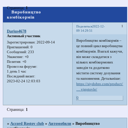
Страница:
1
Виробництво
комбікормів
1
Поделиться
2022-12-
09 14:29:51
Darius4678
Активный участник
Виробництво комбікормів –
Зарегистрирован
: 2022-09-14
це повний цикл виробництва
Приглашений:
0
комбікормів. Взагалі кажучи,
Сообщений:
233
він може складатися з
Уважение:
+0
Позитив:
+0
кількох комбікормових
Провел на форуме:
заводів та додатково
1 день 1 час
містити систему дозування
Последний визит:
та наповнення. Детальніше:
2023-02-24 12:03:03
https://siydobro.com/product/k
… vigotovle/
0
Страница:
1
»
Accord Rostov club
»
Автомобили
»
Виробництво