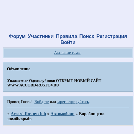
Форум
Участники
Правила
Поиск
Регистрация
Войти
Активные темы
Объявление
Уважаемые Одноклубники
ОТКРЫТ НОВЫЙ САЙТ
WWW.ACCORD-ROSTOV.RU
Привет, Гость!
Войдите
или
зарегистрируйтесь
.
»
Accord Rostov club
»
Автомобили
»
Виробництво
комбікормів