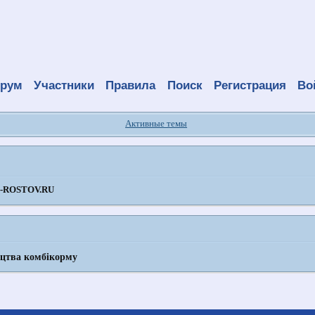
рум
Участники
Правила
Поиск
Регистрация
Во
Активные темы
ROSTOV.RU
ицтва комбікорму