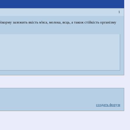
1
орму залежить якість м'яса, молока, яєць, а також стійкість організму
создать форум