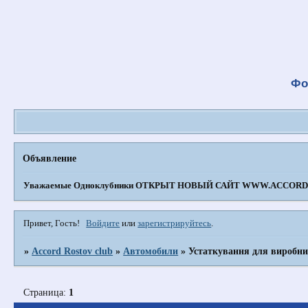
Фо
Объявление
Уважаемые Одноклубники
ОТКРЫТ НОВЫЙ САЙТ WWW.ACCORD-
Привет, Гость!
Войдите
или
зарегистрируйтесь
.
»
Accord Rostov club
»
Автомобили
»
Устаткування для виробн
Страница:
1