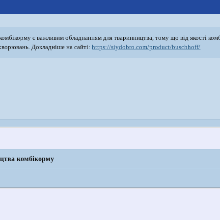
омбікорму є важливим обладнанням для тваринництва, тому що від якості комбік
ахворювань. Докладніше на сайті:
https://siydobro.com/product/buschhoff/
ицтва комбікорму