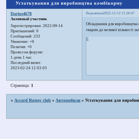
Устаткування для виробництва комбікорму
Поделиться
2022-12-12 11:26:47
Darius4678
Активный участник
Обладнання для виробництва к
Зарегистрирован
: 2022-09-14
тварин до великої кількості з
Приглашений:
0
Сообщений:
233
0
Уважение:
+0
Позитив:
+0
Провел на форуме:
1 день 1 час
Последний визит:
2023-02-24 12:03:03
Страница:
1
»
Accord Rostov club
»
Автомобили
»
Устаткування для виробн