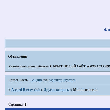
Фо
Объявление
Уважаемые Одноклубники
ОТКРЫТ НОВЫЙ САЙТ WWW.ACCORD-
Привет, Гость!
Войдите
или
зарегистрируйтесь
.
»
Accord Rostov club
»
Другие вопросы
»
Міні-підмостки
Страница:
1