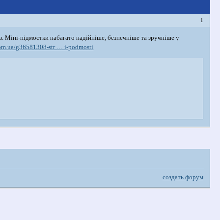
1
ів. Міні-підмостки набагато надійніше, безпечніше та зручніше у
.com.ua/g36581308-str … i-podmosti
создать форум