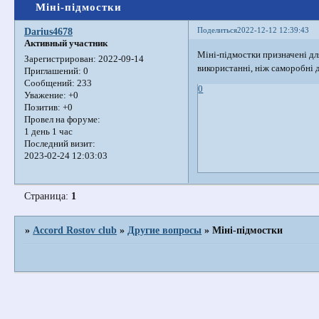
Міні-підмостки
Поделиться
2022-12-12 12:39:43
Darius4678
Активный участник
Міні-підмостки призначені для
Зарегистрирован
: 2022-09-14
використанні, ніж саморобні д
Приглашений:
0
Сообщений:
233
0
Уважение:
+0
Позитив:
+0
Провел на форуме:
1 день 1 час
Последний визит:
2023-02-24 12:03:03
Страница:
1
»
Accord Rostov club
»
Другие вопросы
»
Міні-підмостки