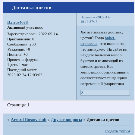
Доставка цветов
1
Поделиться
2022-12-
19 10:37:13
Darius4678
Активный участник
Хотите заказать доставку
Зарегистрирован
: 2022-09-14
цветов? Тогда
buket-
Приглашений:
0
express.ua
- это именно то,
Сообщений:
233
что вам нужно. На сайте вы
Уважение:
+0
Позитив:
+0
найдёте большой выбор
Провел на форуме:
букетов и композиций из
1 день 1 час
свежих цветов. Все
Последний визит:
композиции оригинальные и
2023-02-24 12:03:03
соответствуют тенденциям
современной флористики.
0
Страница:
1
»
Accord Rostov club
»
Другие вопросы
»
Доставка цветов
создать форум