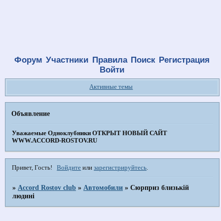
Форум
Участники
Правила
Поиск
Регистрация
Войти
Активные темы
Объявление
Уважаемые Одноклубники
ОТКРЫТ НОВЫЙ САЙТ
WWW.ACCORD-ROSTOV.RU
Привет, Гость!
Войдите
или
зарегистрируйтесь
.
»
Accord Rostov club
»
Автомобили
»
Сюрприз близькій
людині