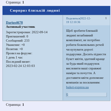
Страница:
1
Сюрприз близькій людині
1
Поделиться
2022-12-
19 12:10:36
Darius4678
Активный участник
Щоб зробити близькій
Зарегистрирован
: 2022-09-14
людині незабивний
Приглашений:
0
комплімент, не потрібно
Сообщений:
233
робити божевільних речей
Уважение:
+0
Позитив:
+0
чи купувати дорогі
Провел на форуме:
подарунки. Досить піднести
1 день 1 час
букет квітів, здатний краще
Последний визит:
за будь-який подарунок
2023-02-24 12:03:03
висловити ваші справжні
наміри та почуття. А
доставити квіти допоможе
компанія за посиланням:
buket-express.ua
0
Страница:
1