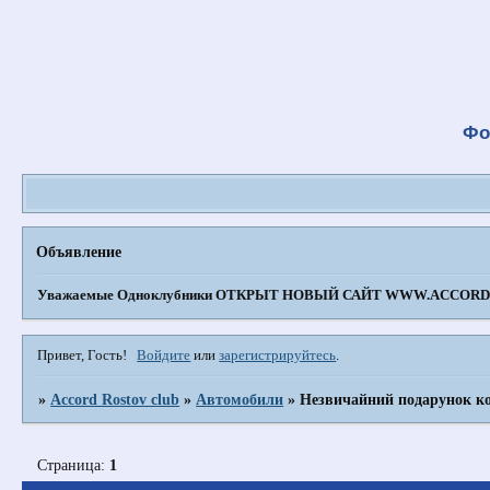
Фо
Объявление
Уважаемые Одноклубники
ОТКРЫТ НОВЫЙ САЙТ WWW.ACCORD-
Привет, Гость!
Войдите
или
зарегистрируйтесь
.
»
Accord Rostov club
»
Автомобили
»
Незвичайний подарунок ко
Страница:
1