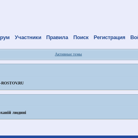
рум
Участники
Правила
Поиск
Регистрация
Во
Активные темы
ROSTOV.RU
ханій людині