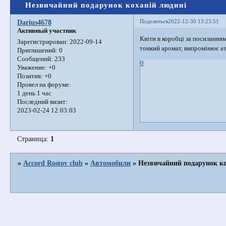
Незвичайний подарунок коханій людині
Поделиться
2022-12-30 13:23:51
Darius4678
Активный участник
Квіти в коробці за посилання
Зарегистрирован
: 2022-09-14
тонкий аромат, випромінює ат
Приглашений:
0
Сообщений:
233
0
Уважение:
+0
Позитив:
+0
Провел на форуме:
1 день 1 час
Последний визит:
2023-02-24 12:03:03
Страница:
1
»
Accord Rostov club
»
Автомобили
»
Незвичайний подарунок ко