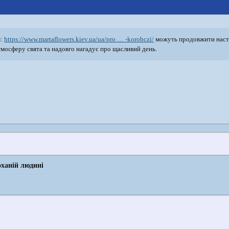
м:
https://www.martaflowers.kiev.ua/ua/pro … -korobczi/
можуть продовжити настрі
мосферу свята та надовго нагадує про щасливий день.
ханій людині