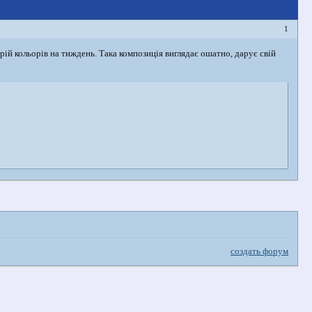
1
й кольорів на тиждень. Така композиція виглядає ошатно, дарує свій
создать форум