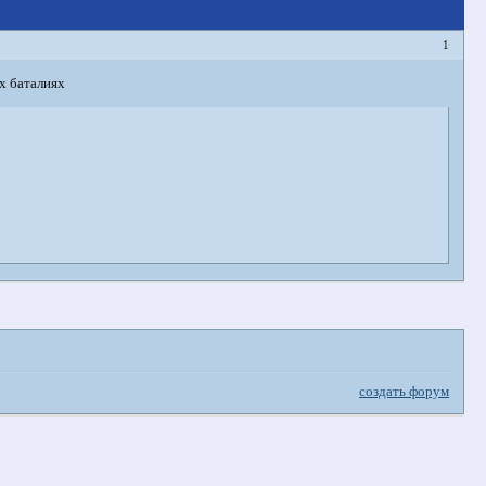
1
х баталиях
создать форум