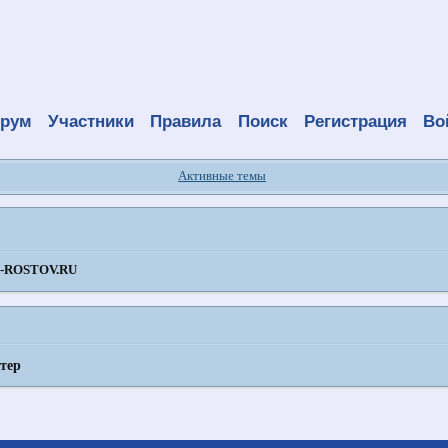
рум
Участники
Правила
Поиск
Регистрация
Во
Активные темы
ROSTOV.RU
тер