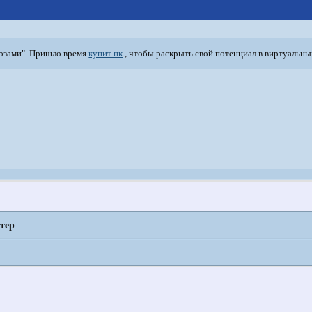
мозами". Пришло время
купит пк
, чтобы раскрыть свой потенциал в виртуальны
тер